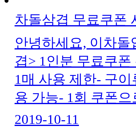
차돌삼겹 무료쿠폰
안녕하세요, 이차돌
겹> 1인분 무료쿠폰
1매 사용 제한- 구이
용 가능- 1회 쿠폰으
2019-10-11