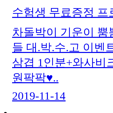
수험생 무료증정 프
차돌박이 기운이 뿜뿜뿜 ٩(•᎑•)✦그동안 고생한 
들 대.박.수.고 이벤
삼겹 1인분+와사비크
원팍팍♥..
2019-11-14