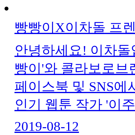
빵빵이X이차돌 프렌
안녕하세요! 이차돌
빵이'와 콜라보로브랜
페이스북 및 SNS에
인기 웹툰 작가 '이
2019-08-12