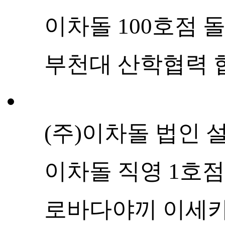
이차돌 100호점 
부천대 산학협력 
(주)이차돌 법인 
이차돌 직영 1호점
로바다야끼 이세카