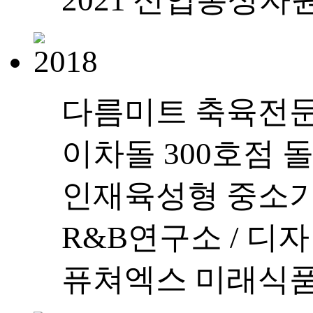
다름미트 축육전문
이차돌 300호점 
인재육성형 중소기
R&B연구소 / 디
퓨쳐엑스 미래식품