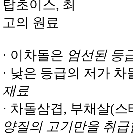
· 이차돌은
엄선된 등
· 낮은 등급의 저가 
재료
· 차돌삼겹, 부채살(스
양질의 고기만을 취급